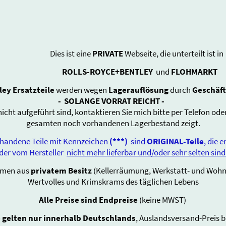
Dies ist eine
PRIVATE
Webseite, die unterteilt ist in
ROLLS-ROYCE+BENTLEY
und
FLOHMARKT
ley Ersatzteile
werden wegen
Lagerauflösung
durch
Geschäf
-
SOLANGE VORRAT REICHT -
 nicht aufgeführt sind, kontaktieren Sie mich bitte per Telefon oder
gesamten noch vorhandenen Lagerbestand zeigt.
ne Teile mit Kennzeichen
(***)
sind
ORIGINAL-Teile
, 
ersteller
nicht mehr lieferbar und/oder sehr selten sind
men aus
privatem Besitz
(Kellerräumung, Werkstatt- und Wohn
Wertvolles und Krimskrams des täglichen Lebens
Alle Preise sind Endpreise
(keine MWST)
 gelten nur innerhalb Deutschlands
, Auslandsversand-Preis b