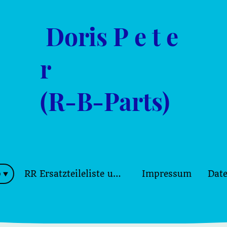
Doris P e t e
r
(R-B-Parts)
p
RR Ersatzteileliste und Bilder
Impressum
Dat