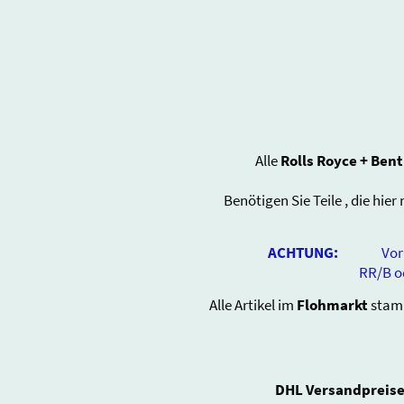
Alle
Rolls Royce + Bent
Benötigen Sie Teile , die hier
ACHTUNG:
Vorhande
RR/B oder vom H
Alle Artikel im
Flohmarkt
stam
DHL Versandpreise