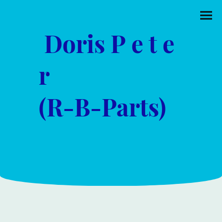
Doris P e t e
r
(R-B-Parts)