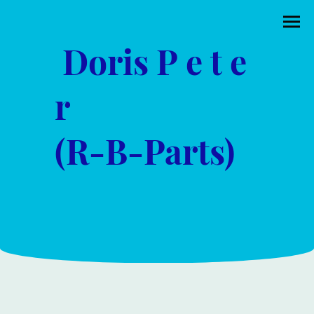
Doris P e t e
r
(R-B-Parts)