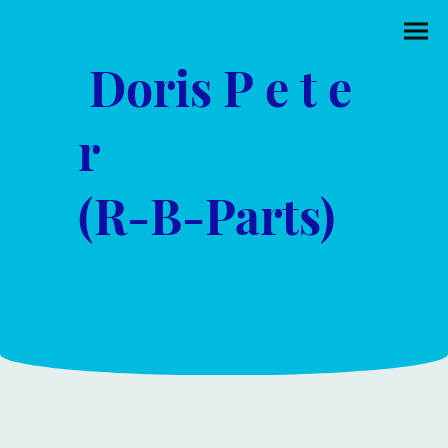
Doris P e t e
r
(R-B-Parts)