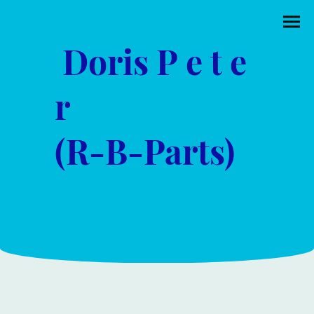
Doris P e t e
r
(R-B-Parts)