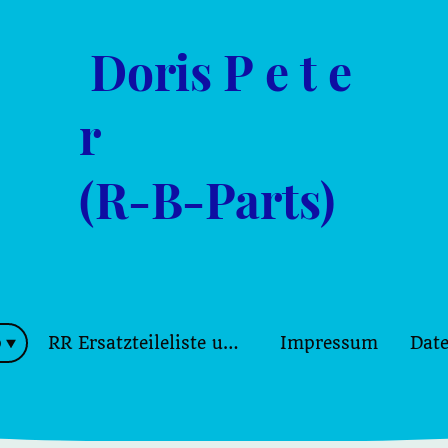
Doris P e t e
r
(R-B-Parts)
p
RR Ersatzteileliste und Bilder
Impressum
Dat