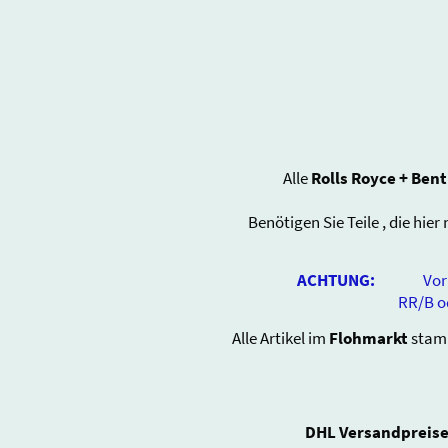
Alle
Rolls Royce + Bent
Benötigen Sie Teile , die hier
ACHTUNG:
Vorhande
RR/B oder vom H
Alle Artikel im
Flohmarkt
stam
DHL Versandpreise