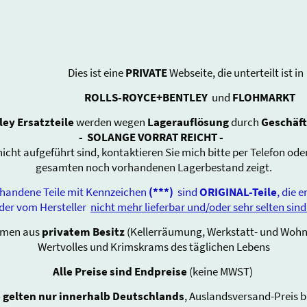
Dies ist eine
PRIVATE
Webseite, die unterteilt ist in
ROLLS-ROYCE+BENTLEY
und
FLOHMARKT
ley Ersatzteile
werden wegen
Lagerauflösung
durch
Geschäf
-
SOLANGE VORRAT REICHT -
 nicht aufgeführt sind, kontaktieren Sie mich bitte per Telefon oder
gesamten noch vorhandenen Lagerbestand zeigt.
ne Teile mit Kennzeichen
(***)
sind
ORIGINAL-Teile
, 
ersteller
nicht mehr lieferbar und/oder sehr selten sind
men aus
privatem Besitz
(Kellerräumung, Werkstatt- und Wohn
Wertvolles und Krimskrams des täglichen Lebens
Alle Preise sind Endpreise
(keine MWST)
 gelten nur innerhalb Deutschlands
, Auslandsversand-Preis b